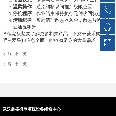
预热仪式
：冷启动后空载运行3分钟再工作
温柔操作
：避免阀柄瞬间推到极限位置
ꂅ
回到顶部
停机程序
：作业结束保持执行元件收回状态
清洁纪律
：每周清理散热器灰尘，散热片堵塞会
ꁗ
15717176018
让油温飙升
各位老板想要了解更多相关产品，不妨来爱采购试试
吧～爱采购信息全面，能够满足你的大量需求！
ꀥ
QQ客服
前一个：
无
ꄴ
微信二维码
后一个：
无
ꄲ
武汉鑫盛机电液压设备维修中心