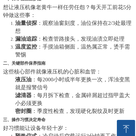
想让液压机像老黄牛一样任劳任怨？每天开工前花5分
钟做这些事：
油量侦探
：观察油窗刻度，油位保持在2/3处最理
想
漏油追踪
：检查管路接头，发现油渍立即处理
温度监控
：手摸油箱侧面，温热属正常，烫手需
警惕
二、关键部件保养指南
这些核心部件就像液压机的心脏和血管：
液压油
：每2000小时或半年更换一次，浑浊变黑
就是报警信号
滤清器
：每月拆下检查，金属碎屑超过指甲盖大
小必须更换
密封圈
：季度性检查，发现硬化裂纹及时更新
三、操作习惯决定寿命
ꁸ
好习惯能让设备年轻十岁：