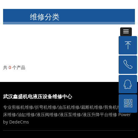
维修分类
ꁸ
ꂅ
回到顶部
共
0
个产品
ꁗ
15717176018
武汉鑫盛机电液压设备维修中心
ꀥ
QQ客服
专业剪板机维修/折弯机维修/油压机维修/裁断机维修/剪角机维修/冲
床维修/油缸维修/液压阀维修/液压泵维修/液压升降平台维修
Power
by DedeCms
微信二维码