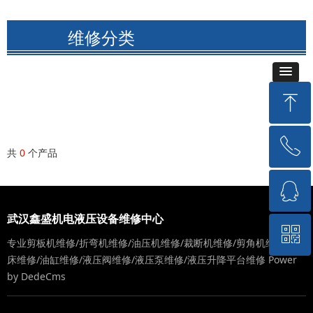
维修分类
ꁸ
ꂅ
回到顶部
共
0
个产品
ꁗ
15717176018
武汉鑫盛机电液压设备维修中心
ꀥ
QQ客服
专业剪板机维修/折弯机维修/油压机维修/裁断机维修/剪角机维修/冲
床维修/油缸维修/液压阀维修/液压泵维修/液压升降平台维修
Power
by DedeCms
微信二维码